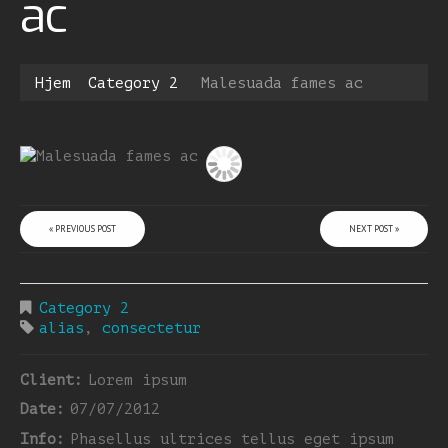
ac
Hjem
Category 2
Malesuada fames ac
« PREVIOUS POST
NEXT POST »
Category 2
alias
,
consectetur
Client:
Lorem ipsum
Date:
07/07/2012
Info:
Phasellus ultrices tellus eget ipsum