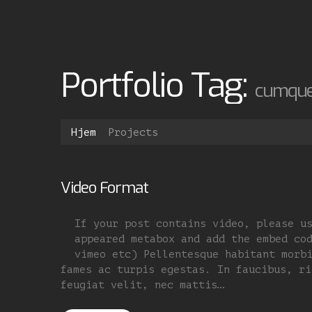
Portfolio Tag:
cumqu
Hjem
Projects
Video Format
If your post contains video, please u
appeared metabox and add the embed co
vimeo etc) Pellentesque habitant morb
fames ac turpis egestas. In faucibus, ri
feugiat velit, nec mattis…