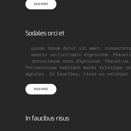
READ MORE
Sodales orci et
Lorem ipsum dolor sit amet, consectet
mauris sollicitudin dignissim. Phasel
scelerisque eros dignissim. Phasellus
Pellentesque habitant morbi tristique se
egestas. In faucibus, risus eu volutpat 
READ MORE
In faucibus risus